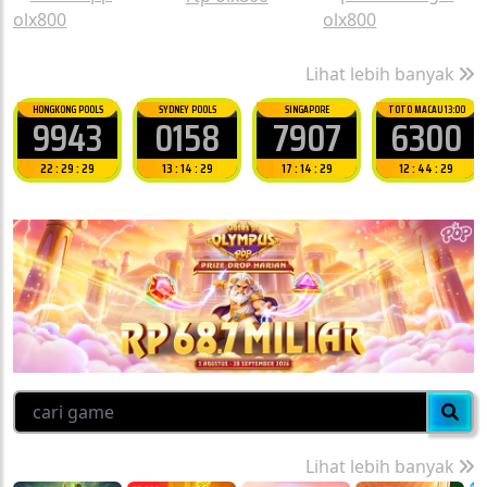
Populer
Lihat lebih banyak
Terbaru
Lihat lebih banyak