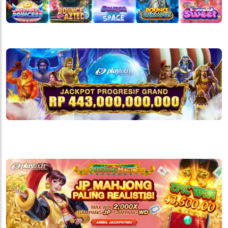
GGSOFT GAMES
PLAYTECH - GRAND JACKPOT
PROGRESSIVE