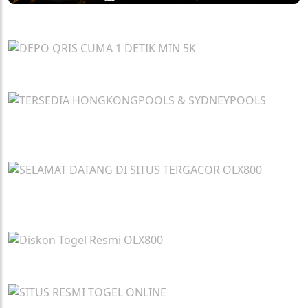
CARI KAMI DI GOOGLE
DEPO QRIS CUMA 1 DETIK MIN 5K
TERSEDIA HONGKONGPOOLS &
SYDNEYPOOLS
SELAMAT DATANG DI SITUS TERGACOR
OLX800
Diskon Togel Resmi OLX800