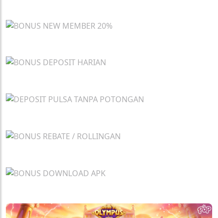
SITUS RESMI TOGEL ONLINE
BONUS NEW MEMBER 20%
BONUS DEPOSIT HARIAN
DEPOSIT PULSA TANPA POTONGAN
BONUS REBATE / ROLLINGAN
BONUS DOWNLOAD APK