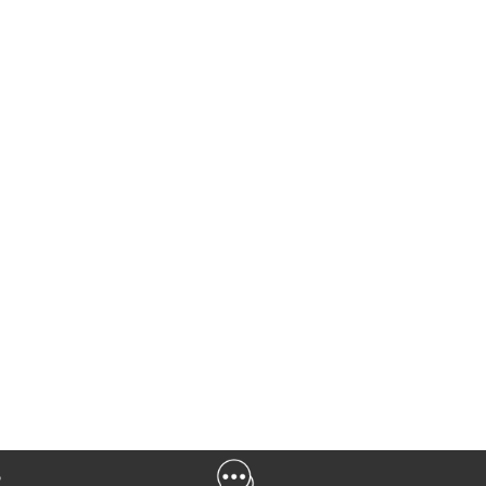
3044
6427
2091
9253
3529
1407
9835
8146
0449