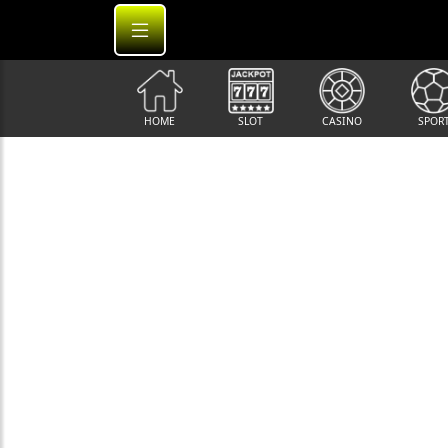
HOME
SLOT
CASINO
SPOR