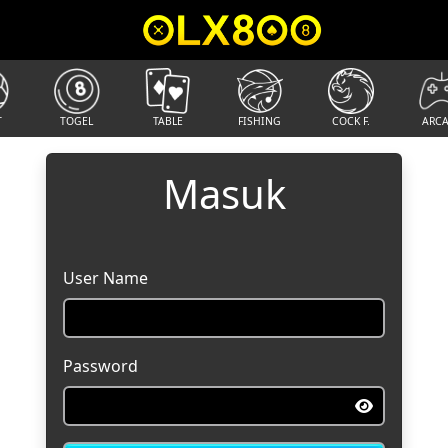
T
TOGEL
TABLE
FISHING
COCK F.
ARC
Masuk
User Name
Password