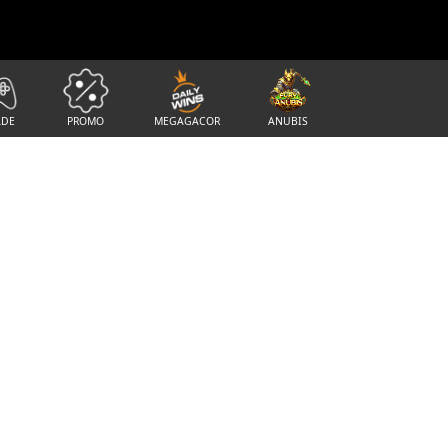
ADE
PROMO
MEGAGACOR
ANUBIS