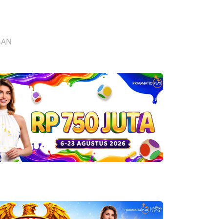
HARIAN
ROLLINGAN
 COLOR GAME BONANZA - Prize