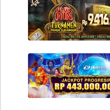
Play and Win Tournament - 
PLAYTECH - GRAND JACKPOT