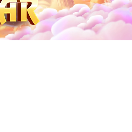
P
2:00 hingga 28 September 2026 11:59 (WIB).
lama periode promosi. Periode Promosi:
nilai Rp 3,588,750,000 setiap harinya.
diah senilai Rp 441,375,000 setiap harinya.
 Olympus POP”.
 taruhan yang digunakan untuk