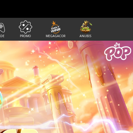
ADE
PROMO
MEGAGACOR
ANUBIS