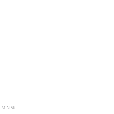
spin senilai Rp 16,500 per spin.
emukan kecurangan, maka Pragmatic Play