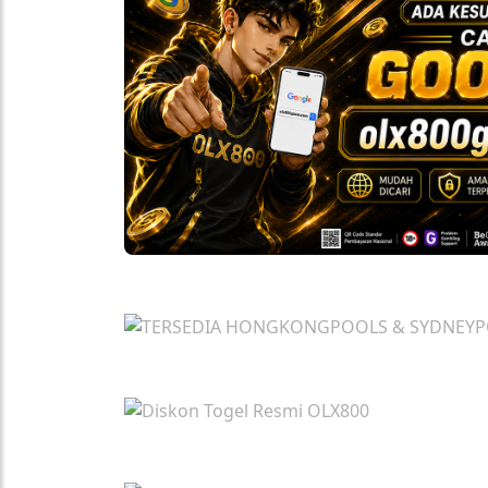
CARI KAMI DI GOOGLE
TERSEDIA HONGKONGPOOLS
Diskon Togel Resmi OLX800