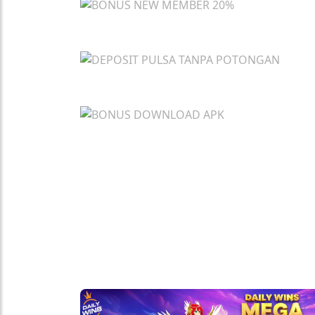
BONUS NEW MEMBER 20%
DEPOSIT PULSA TANPA POT
BONUS DOWNLOAD APK