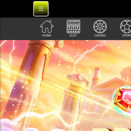
HOME
SLOT
CASINO
SPOR